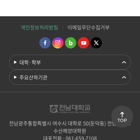
개인정보처리방침
이메일무단수집거부
대학·학부
주요산하기관
TOP
전남광주통합특별시 여수시 대학로 50(둔덕동) 전남대학교
수산해양대학원
대표전화 : 061-659-7108