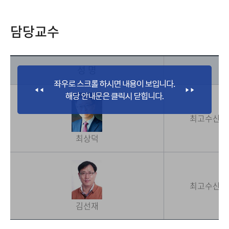
담당교수
성 명
최고수산경
최상덕
최고수산경
김선재